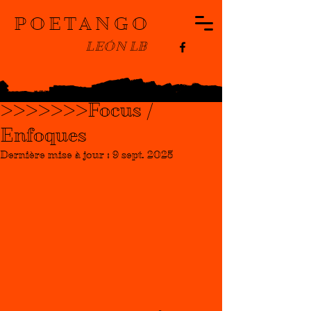
POETANGO
LEÓN LB
Léon Lévy Bencheton
29 août 2025
1 min de lecture
>>>>>>>Focus /
Enfoques
Dernière mise à jour :
9 sept. 2025