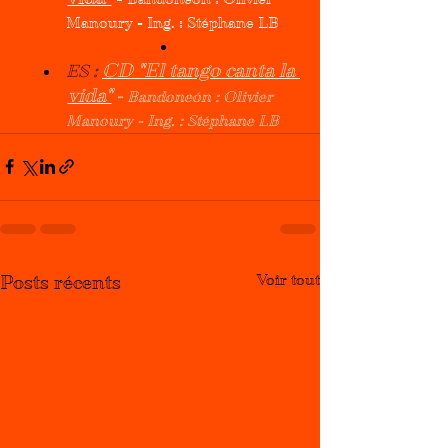
Manoury - Ing. : Stéphane LB
CD "El tango canta la 
ES : 
vida"
 - 
Bandoneón : Olivier 
Manoury - Ing. : Stéphane LB
Voir tout
Posts récents