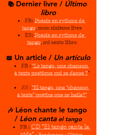
Dernier livre / 
Último 
📚 
libro
FR: 
Poésie en rythme de 
tango
,
mon sixième livre
ES:
Poésie en rythme de 
tango
, mi sexto libro
 Un article / 
Un artículo
📖
FR :
"Le tango, une chanson 
à texte poétique qui se danse ?
"
ES : 
"El tango, una "chanson 
à texte" poética que se baila?"
 Léon chante le tango 
🎶
/ 
Léon canta
 el tango
CD "El tango canta la 
FR 
: 
vida"
 - 
Bandonéon : Olivier 