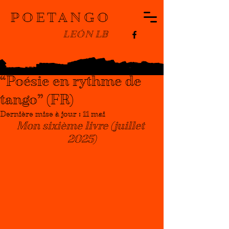
POETANGO
LEÓN LB
Léon Lévy Bencheton
29 août 2025
2 min de lecture
“Poésie en rythme de
tango” (FR)
Dernière mise à jour :
11 mai
Mon sixième livre (juillet 
2025)