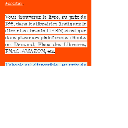
écouter
.
Vous trouverez le livre, au prix de 
18€, dans les librairies (indiquez le 
titre et au besoin l'ISBN) ainsi que 
dans plusieurs plateformes : Books 
on Demand, Place des Libraires, 
FNAC, AMAZON, etc.
L'ebook est disponible, au prix de 
4,99€, sur les plateformes Books 
on Demand,  FNAC, AMAZON
Bonne lecture et bonne écoute !