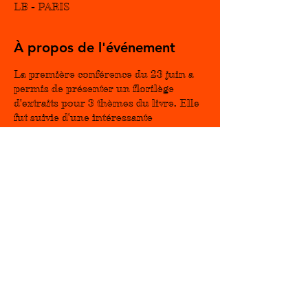
LB - PARIS
À propos de l'événement
La première conférence du 23 juin a 
permis de présenter un florilège 
d'extraits pour 3 thèmes du livre. Elle 
fut suivie d'une intéressante 
discussion avec des artistes et des 
intellectuels du Rio de la Plata, 
d'Espagne et de Paris. . Pour 
participer à cette 2ème et dernière, 
envoyez un email à 
leon.lb@poetango.com, vous recevrez 
l'invitation Zoom et un lien vers 
l'enregistrement de la première. Vous 
pouvez en visionner un court extrait 
en cliquant 
ICI
.