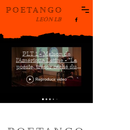
POETANGO
LEÓN LB
PLT 1 - Maison de
l'Amérique Latine - "La
poésie, trésor caché du
tango" - Conférence concert
Reproducir video