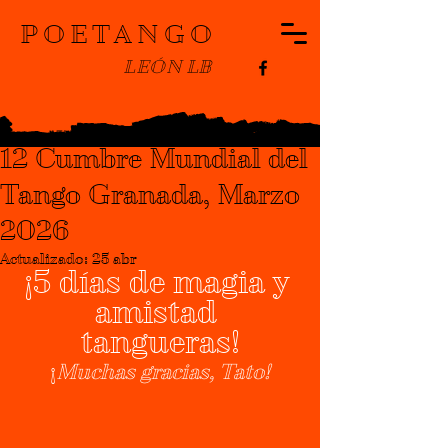
POETANGO
LEÓN LB
Léon Lévy Bencheton
13 abr
5 min de lectura
12 Cumbre Mundial del
Tango Granada, Marzo
2026
Actualizado:
25 abr
¡5 días de magia y 
amistad 
tangueras!
¡
Muchas gracias, Tato!