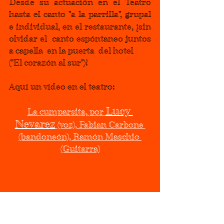
Desde su actuación en el Teatro 
hasta el canto "a la parrilla", grupal 
¡
e individual, en el restaurante, 
sin 
olvidar el  canto espóntaneo juntos 
a capella  en la puerta  del hotel 
("El corazón al sur")!
Aquí un vídeo en el teatro:
Lucy 
La cumparsita, por 
Nevarez
 (voz), Fabian Carbone 
(bandoneón), Ramón Maschio 
(Guitarra)