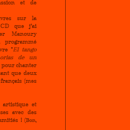
ssion et de 
vres sur la 
 CD que j’ai 
ier Manoury 
a programmé 
vre "
El tango 
orias de un 
e pour chanter 
sant que deux 
français (mes 
rtistique et 
ses avec des 
mitiés ! (
Bon, 