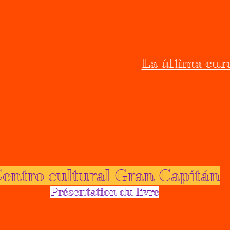
La última cur
entro cultural Gran Capitán
Présentation du livre