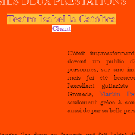
MES DEUX PRESTATIONS
Teatro Isabel la Católica
Chant
C'était impressionnan
devant un public d'
personnes, sur une im
mais j'ai été beauco
l'excellent guitariste
Martín Pe
Grenade, 
seulement grâce à son 
aussi de par sa belle per
 tangos (les deux en français ont fait l'objet d'