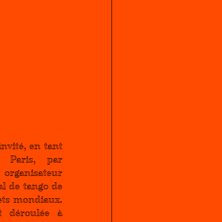
nvité, en tant 
que représentant de Paris, par 
, organisateur 
l de tango de 
ts mondiaux. 
t déroulée à 