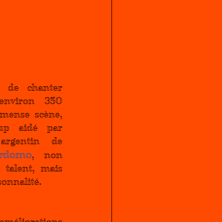
t de chanter 
environ 350 
mense scène, 
up aidé par 
 argentin de 
rdomo
, non 
talent, mais 
sonnalité.
améliorations 