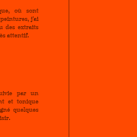
ue, où sont 
eintures, j'ai 
 des extraits 
ès attentif.
uivie par un 
t et tonique 
signé quelques 
sir.