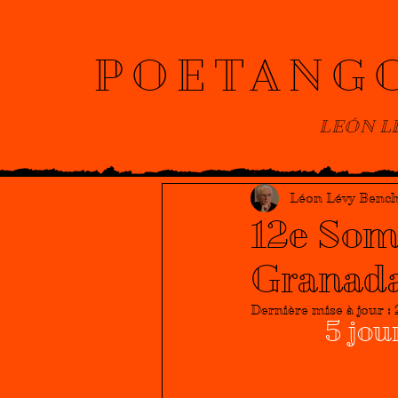
POETANG
LEÓN L
Léon Lévy Benc
12e Som
Granada
Dernière mise à jour :
5 jou