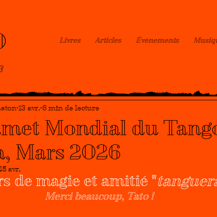
O
Livres
Articles
Évènements
Musiq
B
heton
13 avr.
6 min de lecture
met Mondial du Tang
, Mars 2026
25 avr.
rs de magie et amitié "
tanguer
Merci beaucoup, Tato !