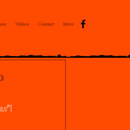
ues
Vidéos
Contact
More
o
as
"!