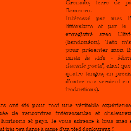
Grenade, terre de pa
flamenco.
Intéressé par mes li
littérature et par le
enregistré avec Oliv
(bandonéon), Tato m’
pour présenter mon li
canta la vida - Mem
duende poeta
", ainsi qu
quatre tangos, en préci
d’entre eux seraient en 
traductions).
rs ont été pour moi une véritable expérience a
tuée de rencontres intéressantes et chaleureu
s horizons et pays. Je vous adresse à tous mes a
)
i très peu dansé à cause d'un pied douloureux !