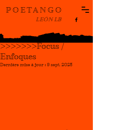
POETANGO
LEÓN LB
Léon Lévy Bencheton
29 août 2025
1 min de lecture
>>>>>>>Focus /
Enfoques
Dernière mise à jour :
9 sept. 2025