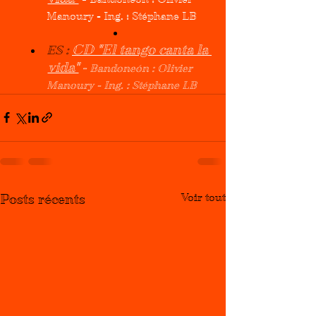
Manoury - Ing. : Stéphane LB
CD "El tango canta la 
ES : 
vida"
 - 
Bandoneón : Olivier 
Manoury - Ing. : Stéphane LB
Voir tout
Posts récents