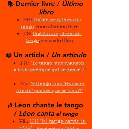
Dernier livre / 
Último 
📚 
libro
FR: 
Poésie en rythme de 
tango
,
mon sixième livre
ES:
Poésie en rythme de 
tango
, mi sexto libro
 Un article / 
Un artículo
📖
FR :
"Le tango, une chanson 
à texte poétique qui se danse ?
"
ES : 
"El tango, una "chanson 
à texte" poética que se baila?"
 Léon chante le tango 
🎶
/ 
Léon canta
 el tango
CD "El tango canta la 
FR 
: 
vida"
 - 
Bandonéon : Olivier 